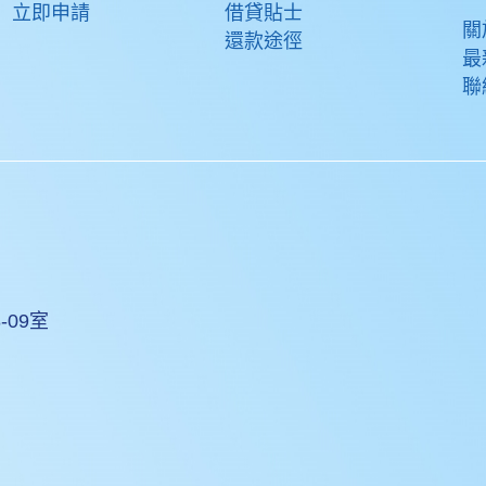
立即申請
借貸貼士
關
還款途徑
最
聯
-09室