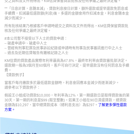
交之資料及文件而得出，KM信貸保留貸款批核及任何爭議之最終決定權。
**「日息計算，息隨本減」- 貸款利息按日計算，額外還款或提早還款免罰息或
手續費，扣減最低還款額(利息)後，多還的金額會用作扣減本金，利息會隨本金
減少而減少。
所有批核結果乃根據客戶申請時遞交之資料及文件而得出，KM信貸保留貸款批
核及任何爭議之最終決定權。
#本公司暫不接受以下人士的貸款申請：
– 破產申請中、破產中人士
– 曾經有刑事犯罪及民事訴訟紀錄或申請時有刑事及民事審訊進行中之人士
– 過去及近期信貸報告有撇帳記錄之人士
KM信貸的貸款產品實際年利率最高為47.8%，最終年利率由貸款審批部決定。
還款期一般為3個月至60個月，客戶可自行決定，提早還款沒有任何罰息及手續
費。
【貸款例子】
當客戶每月繳款多於最低還款金額時，利息會因應本金減少而逐漸減少。
請參考以下貸款例子：
假設王小姐成功貸款$10,000，年利率為12%，第一期還款日是取得貸款後的第
30天，第一期的利息是$99 (取至整數)。如果王小姐在90日清還貸款，總貸款
金額為$10,297，當中總貸款成本（總利息支出）為$297。
了解更多彈性還款
方案。