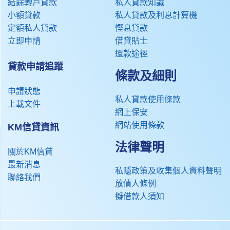
結餘轉戶貸款
私人貸款知識
小額貸款
私人貸款及利息計算機
定額私人貸款
慳息貸款
立即申請
借貸貼士
還款途徑
貸款申請追蹤​
條款及細則
申請狀態
私人貸款使用條款
上載文件
網上保安
網站使用條款
KM信貸資訊
法律聲明
關於KM信貸
最新消息
私隱政策及收集個人資料聲明
聯絡我們
放債人條例
擬借款人須知