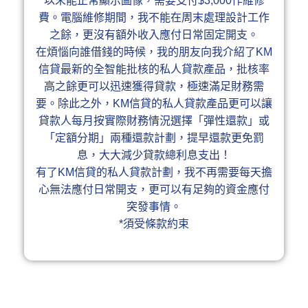
以未能正常顯示圖像，需要支付$3,000作維修
費。電腦維修期間，我不能在周末處理設計工作
之餘，更沒有額外收入應付日常固定開支。​
在煩惱向誰借錢的時候，我的朋友向我介紹了KM
信貸最新的全智能批核的私人貸款產品，批核率
高之餘更可以迅速獲得貸款，極速滿足財務需
要。除此之外，KM信貸的私人貸款產品更可以讓
貸款人每月按實際財務情況選擇「彈性還款」或
「定額分期」兩種還款計劃，提早還款更免罰
息，大大減少貸款總利息支出！​​
有了KM信貸的私人貸款計劃，我不再需要每天擔
心無法應付日常開支，更可以有足夠的資金應付
突發事情。​
*須受條款約束​