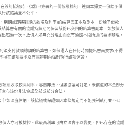
。在簽訂協議時，須將已簽署的一份協議摘記，連同本撮要一份給予借
執行該協議並不公平。
、到期或即將到期的款項及利率)的結算書正本及副本一份給予借款
該結算書有關的協議持續期間保留該份已交回的結算書副本。如放債人
提出超過一次。放債人如無充分理由而沒有遵照本段所述的要求辦理，
詳列須支付款項總額的結算書。如保證人在任何時間提出書面要求(不得
不得在該項要求沒有照辦期內強制執行該項保證。
款項須收取較高利率，亦屬非法，但該協議可訂定，未償還的本金部分
可宣布該份非法協議全部或部分合法。
；但如法庭信納，該協議或保證如因本條規定而不能強制執行並不公
而放債人亦可被檢控。此最高利率可由立法會予以變更，但已存在的協議