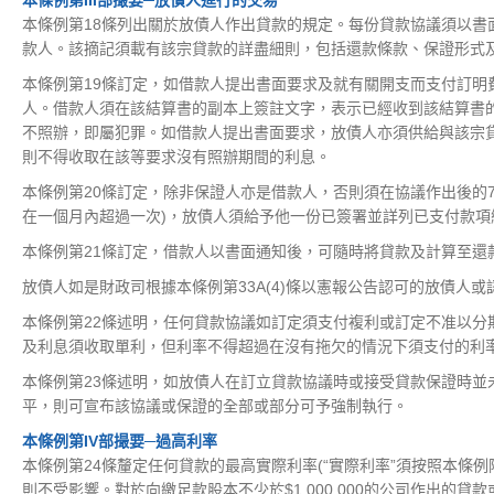
本條例第III部撮要─放債人進行的交易
本條例第18條列出關於放債人作出貸款的規定。每份貸款協議須以
款人。該摘記須載有該宗貸款的詳盡細則，包括還款條款、保證形式
本條例第19條訂定，如借款人提出書面要求及就有關開支而支付訂明
人。借款人須在該結算書的副本上簽註文字，表示已經收到該結算書
不照辦，即屬犯罪。如借款人提出書面要求，放債人亦須供給與該宗
則不得收取在該等要求沒有照辦期間的利息。
本條例第20條訂定，除非保證人亦是借款人，否則須在協議作出後的
在一個月內超過一次)，放債人須給予他一份已簽署並詳列已支付款
本條例第21條訂定，借款人以書面通知後，可隨時將貸款及計算至
放債人如是財政司根據本條例第33A(4)條以憲報公告認可的放債人
本條例第22條述明，任何貸款協議如訂定須支付複利或訂定不准以
及利息須收取單利，但利率不得超過在沒有拖欠的情況下須支付的利
本條例第23條述明，如放債人在訂立貸款協議時或接受貸款保證時
平，則可宣布該協議或保證的全部或部分可予強制執行。
本條例第IV部撮要─過高利率
本條例第24條釐定任何貸款的最高實際利率(“實際利率”須按照本
則不受影響。對於向繳足款股本不少於$1,000,000的公司作出的