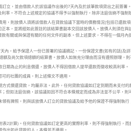
書面訂立，並由借款人於該協議作出後的7天內及於該筆款項貸出之前簽署
及利率。不符合上述規定的協議不得予以強制執行，除非法庭信納不強制
費用，則放債人須將該借款人在貸款協議下當時的債務情況(包括已還款項
的正本，並將經如此簽註的該結算書副本交回該放債人。放債人則須在與
貸款有關或與保證有關的任何文件的副本。但上述要求，不得在一個月內
7天內，給予保證人一份已簽署的協議摘記、一份保證文書(如有的話)及
項總額及尚欠款項總額的結算書。放債人如無充分理由而沒有遵照辦理，則
還款日期為止的利息償還，放債人不得因借款人提早還款而徵收較高利率。
或認可的社團的成員，則上述條文不適用。
分期方式償還貸款，均屬非法。此外，任何貸款協議如訂定到期而未支付的
率；但如法庭信納，該協議如因不符合本條規定而成為非法並不公平，則
並未領有牌照，則與該放債人訂立的貸款協議及給予他的保證不得強制執行
條例附表2計算)。任何貸款協議如訂定更高的實際利率，則不得強制執行，
貸款或作出如此貸款的人，本條並不適用。